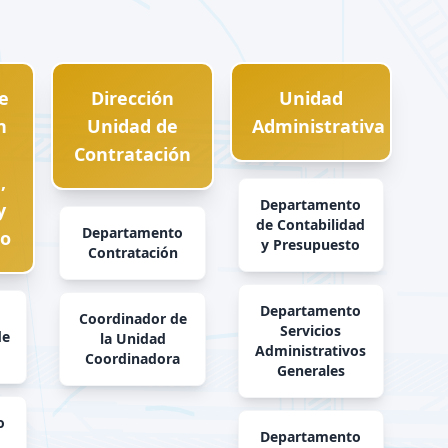
de
Dirección
Unidad
n
Unidad de
Administrativa
Contratación
,
Departamento
y
de Contabilidad
Departamento
to
y Presupuesto
Contratación
Departamento
n
Coordinador de
Servicios
de
la Unidad
Administrativos
Coordinadora
Generales
o
Departamento