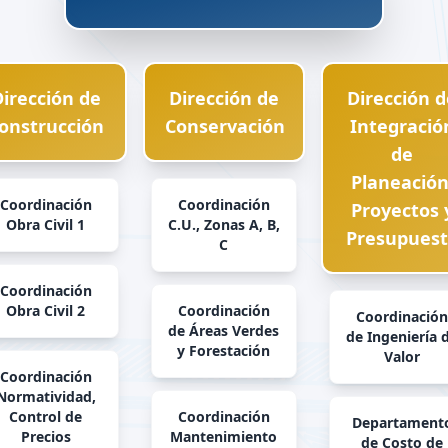
irección de
Dirección de
Dirección 
onstrucción
Conservación
Integració
de
Planeación
Coordinación
Coordinación
Proyectos 
Obra Civil 1
C.U., Zonas A, B,
Presupues
C
Coordinación
Obra Civil 2
Coordinación
Coordinació
de Áreas Verdes
de Ingeniería 
y Forestación
Valor
Coordinación
Normatividad,
Control de
Coordinación
Departament
Precios
Mantenimiento
de Costo de