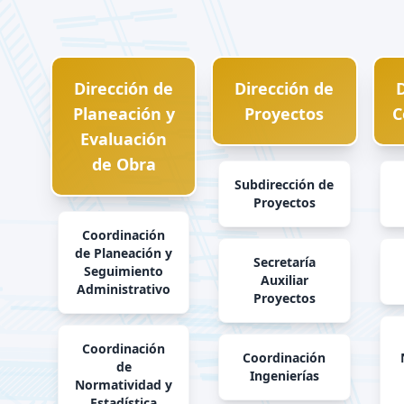
Dirección de
Dirección de
D
Planeación y
Proyectos
C
Evaluación
de Obra
Subdirección de
Proyectos
Coordinación
de Planeación y
Secretaría
Seguimiento
Auxiliar
Administrativo
Proyectos
Coordinación
Coordinación
de
Ingenierías
Normatividad y
Estadística